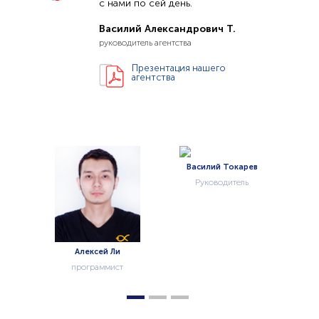
с нами по сей день.
Василий Александрович Т.
руководитель агентства
Презентация нашего
агентства
Василий Токарев
Руководитель
Ли
Кинцель Алла
ист
менеджер