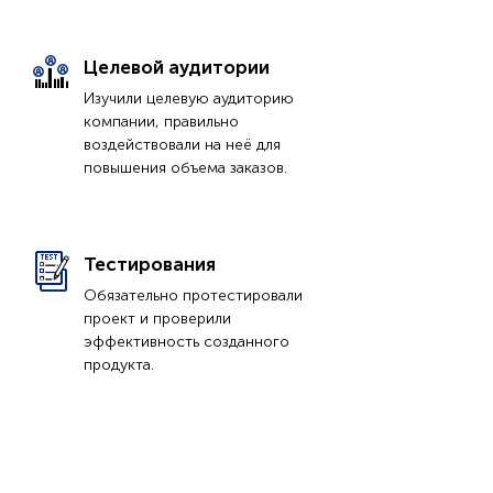
Целевой аудитории
Изучили целевую аудиторию
компании, правильно
воздействовали на неё для
повышения объема заказов.
Тестирования
а
Тимофеев Дмитрий
Федоров Максим
Шевченко Ирина
Обязательно протестировали
сео
менеджер
менеджер
проект и проверили
эффективность созданного
продукта.