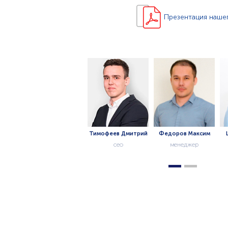
Презентация нашег
Кошелева Ольга
Тимофеев Дмитрий
Федоров Максим
Шевче
менеджер
сео
менеджер
ме