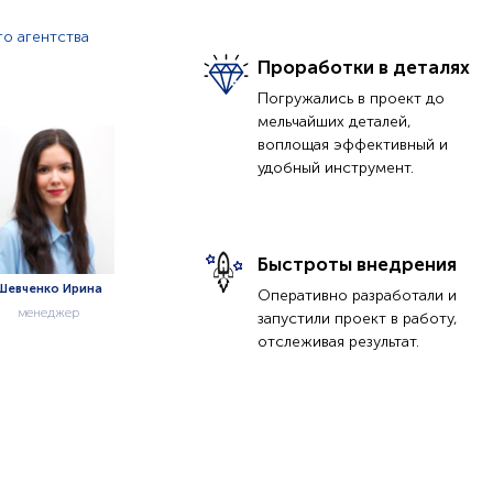
о агентства
Проработки в деталях
Погружались в проект до
мельчайших деталей,
воплощая эффективный и
удобный инструмент.
Быстроты внедрения
нко Ирина
Маркина Полина
Алексей Ли
Кошелева Ольг
Оперативно разработали и
неджер
дизайнер
программист
менеджер
запустили проект в работу,
отслеживая результат.