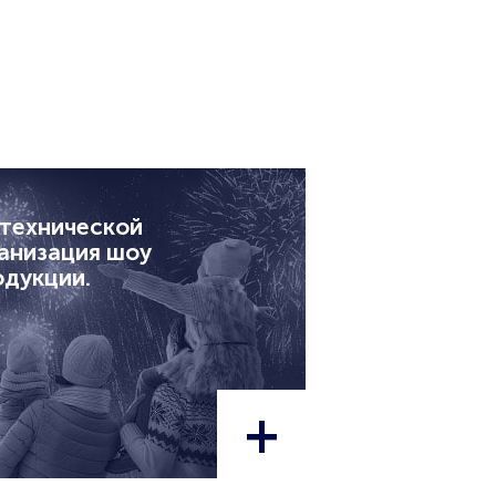
отехнической
анизация шоу
одукции.
+