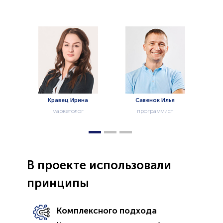
на
Савенок Илья
Грибок Ольга
г
программист
менеджер
В проекте использовали
принципы
Комплексного подхода