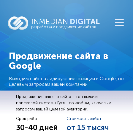
INMEDIAN
DIGITAL
разработка и продвижение сайтов
Продвижение сайта в
Google
Выводим сайт на лидирующие позиции в Google, по
целевым запросам вашей компании.
Продвижение вашего сайта в топ выдачи
поисковой системы Гугл - по любым, ключевым
запросам вашей целевой аудитории.
Срок работ
Стоимость работ
30-40 дней
от 15 тысяч