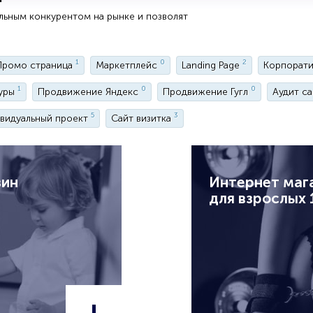
льным конкурентом на рынке и позволят
1
0
2
Промо страница
Маркетплейс
Landing Page
Корпорати
1
0
0
туры
Продвижение Яндекс
Продвижение Гугл
Аудит с
5
3
видуальный проект
Сайт визитка
зин
Интернет маг
для взрослых 
+