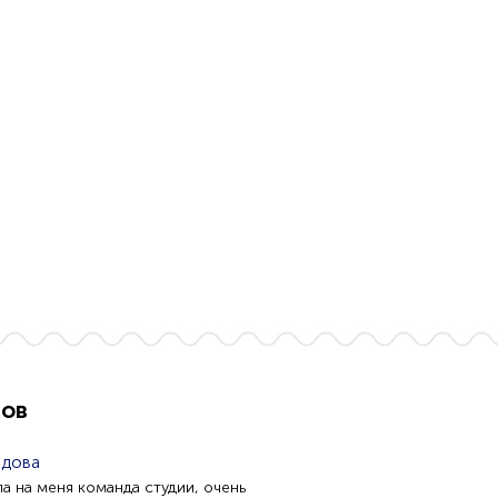
тов
адова
а на меня команда студии, очень