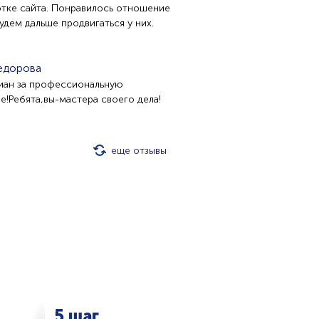
тке сайта. Понравилось отношение
удем дальше продвигаться у них.
едорова
иан за профессиональную
е!Ребята,вы-мастера своего дела!
еще отзывы
5 шаг