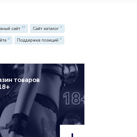
10
3
вный сайт
Сайт каталог
0
0
айта
Поддержка позиций
азин товаров
18+
+