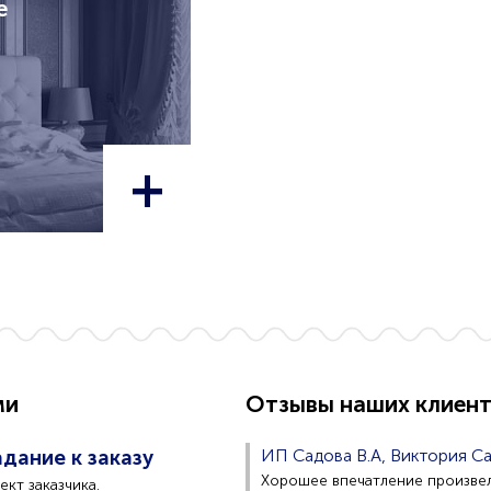
е
+
ми
Отзывы наших клиен
дание к заказу
ИП Садова В.А, Виктория С
Хорошее впечатление произвел
кт заказчика.