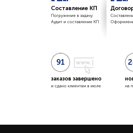
Составление КП
Догово
Погружение в задачу.
Составлени
Аудит и составление КП.
Оформлени
91
2
заказов завершено
но
и сдано клиентам в июле
на 