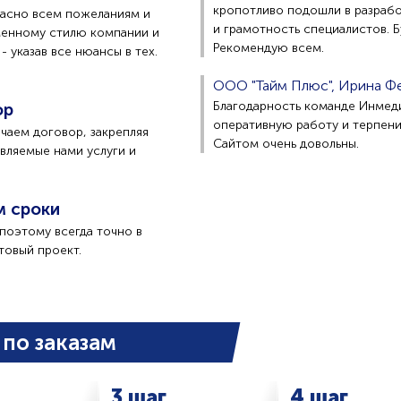
кропотливо подошли в разрабо
ласно всем пожеланиям и
и грамотность специалистов. Б
менному стилю компании и
Рекомендую всем.
 указав все нюансы в тех.
ООО "Тайм Плюс", Ирина Ф
Благодарность команде Инмед
ор
оперативную работу и терпени
чаем договор, закрепляя
Сайтом очень довольны.
вляемые нами услуги и
м сроки
поэтому всегда точно в
товый проект.
по заказам
3 шаг
4 шаг