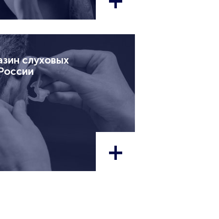
азин слуховых
 России
+